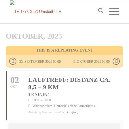
OKTOBER, 2025
THIS IS A REPEATING EVENT
25. SEPTEMBER 2025 09:00
9. OKTOBER 2025 09:00
02
LAUFTREFF: DISTANZ CA.
8,5 – 9 KM
OKT.
TRAINING
09:00 - 10:00
Waldparkplatz "Hainrich" (Nähe Farmerhaus)
Abteilung bzw. Veranstalter:
Lauftreff