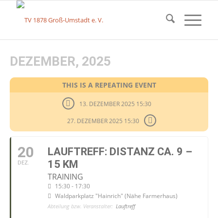
DEZEMBER, 2025
THIS IS A REPEATING EVENT
13. DEZEMBER 2025 15:30
27. DEZEMBER 2025 15:30
20
LAUFTREFF: DISTANZ CA. 9 –
15 KM
DEZ.
TRAINING
15:30 - 17:30
Waldparkplatz "Hainrich" (Nähe Farmerhaus)
Abteilung bzw. Veranstalter:
Lauftreff