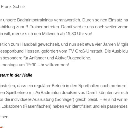
 Frank Schulz
 für unsere Badmintontrainings verantwortlich. Durch seinen Einsatz h
usbildung zum B-Trainer antreten. Damit wird er uns noch weiter voran
 will, merke sich den Mittwoch ab 19:30 Uhr vor!
itlich zum Handball gewechselt, und nun seit etwa vier Jahren Mitglie
andessportbund Hessen, gefördert vom TV Groß-Umstadt.
Die Ausbildu
insbesondere für Anfänger und Aktive/Jugendliche.
 montags um 19:30 Uhr willkommen!
art in der Halle
stellen, dass ein regulärer Betrieb in den Sporthallen noch mehrere 
n Spielbetrieb mit AirBadminton draußen vor. Damit könnten wir sch
 dass die individuelle Ausrüstung (Schläger) gleich bleibt. Hier sind w
okationen (Rasenflächen) haben wir identifiziert und ein passendes T
eben.
en