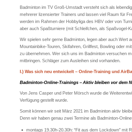
Badminton im TV Groß-Umstadt versteht sich als lebendige 
mehrerer lizensierter Trainers und lassen viel Raum für Fr
werden im Rahmen der Hobbyliga des HBV oder von Turnier
aber auch Spaßturniere (mit Schleifchen, als Spaßvogel-Kar
Wir spielen sehr gerne Badminton, legen aber auch Wert
Mountainbike-Touren, Skifahren, Grillfest, Bowling oder mi
zu übernehmen. Wer sich uns im Badminton versuchen möch
mitbringen. Schläger zum Ausleihen sind vorhanden.
I.) Was sich neu entwickelt – Online-Training und Air
Badminton-Online-Trainings – Aktiv bleiben vor dem N
Von Jens Casper und Peter Mörsch wurde die Weiterentwi
Verfügung gestellt wurde.
Somit können wir seit März 2021 im Badminton aktiv bleib
Denn wir haben genau zwei Termine als Badminton-Online
montags 19.30h-20.30h: “Fit aus dem Lockdown” mit R