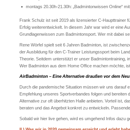
montags 20.30h-21.30h: „Badmintonwissen Online“ mit
Frank Schulz ist seit 2019 als lizensierter C-Haupttrainer
Erfolg weiterentwickelt. In diesem Jahr war wird er eine A
Grundlagenwissen zum Badmintonsport. Wer mit dabei sein
Rene Wörfel spielt seit 6 Jahren Badminton, ist zwischenze
der Ausbildung für den C-Trainer Leistungssport beim L
Theorie. Seitdem unterstützt er unser Badmintontraining, 
Wer Badminton aus dem Home Office machen möchte, ist
AirBadminton – Eine Alternative draußen vor dem Neust
Durch die pandemische Situation müssen wir uns darauf ein
Empfehlung unseres Sportverbandes folgen und bereiten de
Alternative zur oft überhitzten Halle anbieten. Vorteil ist,
beraten und das Angebot konkret zu entwickeln. Passende L
Sobald wir hier live gehen, wird es umgehend Infos dazu g
II.) Was wir in 2020 gemeinsam erreicht und erlebt hab