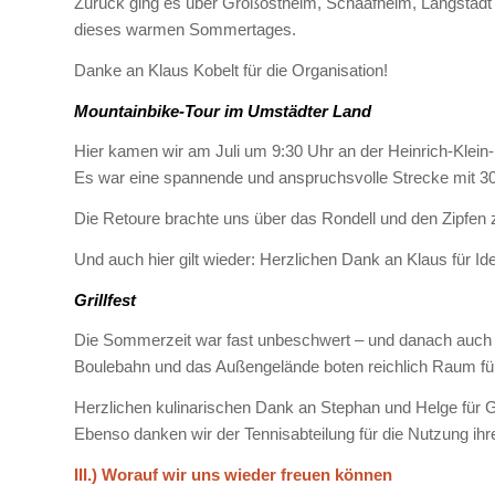
Zurück ging es über Großostheim, Schaafheim, Langstadt 
dieses warmen Sommertages.
Danke an Klaus Kobelt für die Organisation!
Mountainbike-Tour im Umstädter Land
Hier kamen wir am Juli um 9:30 Uhr an der Heinrich-Klei
Es war eine spannende und anspruchsvolle Strecke mit 30 
Die Retoure brachte uns über das Rondell und den Zipfen 
Und auch hier gilt wieder: Herzlichen Dank an Klaus für I
Grillfest
Die Sommerzeit war fast unbeschwert – und danach auch u
Boulebahn und das Außengelände boten reichlich Raum für 
Herzlichen kulinarischen Dank an Stephan und Helge für Gr
Ebenso danken wir der Tennisabteilung für die Nutzung ihr
III.) Worauf wir uns wieder freuen können