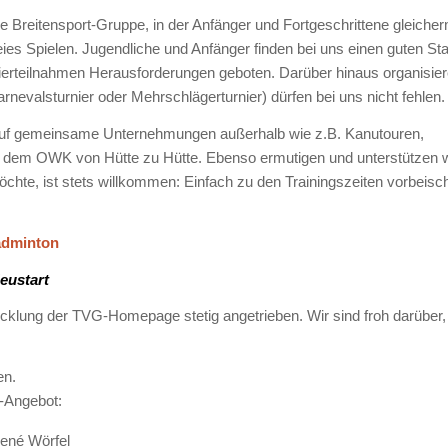
Breitensport-Gruppe, in der Anfänger und Fortgeschrittene gleicherma
eies Spielen. Jugendliche und Anfänger finden bei uns einen guten St
teilnahmen Herausforderungen geboten. Darüber hinaus organisieren
nevalsturnier oder Mehrschlägerturnier) dürfen bei uns nicht fehlen.
 auf gemeinsame Unternehmungen außerhalb wie z.B. Kanutouren,
t dem OWK von Hütte zu Hütte. Ebenso ermutigen und unterstützen wir 
te, ist stets willkommen: Einfach zu den Trainingszeiten vorbeis
Badminton
eustart
cklung der TVG-Homepage stetig angetrieben. Wir sind froh darübe
en.
-Angebot:
ené Wörfel