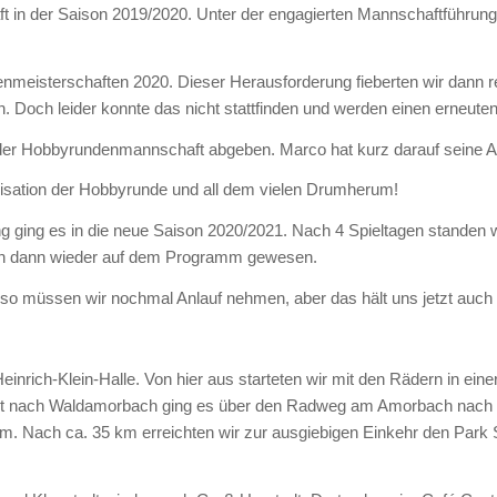
aft in der Saison 2019/2020. Unter der engagierten Mannschaftführun
senmeisterschaften 2020. Dieser Herausforderung fieberten wir dann 
Doch leider konnte das nicht stattfinden und werden einen erneut
der Hobbyrundenmannschaft abgeben. Marco hat kurz darauf seine
nisation der Hobbyrunde und all dem vielen Drumherum!
 ging es in die neue Saison 2020/2021. Nach 4 Spieltagen standen w
en dann wieder auf dem Programm gewesen.
o müssen wir nochmal Anlauf nehmen, aber das hält uns jetzt auch 
inrich-Klein-Halle. Von hier aus starteten wir mit den Rädern in einer
rt nach Waldamorbach ging es über den Radweg am Amorbach nach Mö
. Nach ca. 35 km erreichten wir zur ausgiebigen Einkehr den Park 