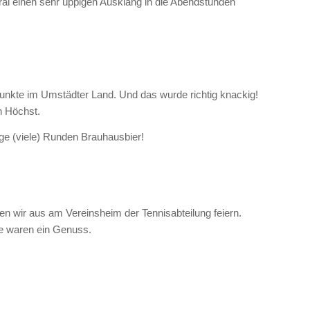
al einen sehr üppigen Ausklang in die Abendstunden
unkte im Umstädter Land. Und das wurde richtig knackig!
n Höchst.
ige (viele) Runden Brauhausbier!
 wir aus am Vereinsheim der Tennisabteilung feiern.
le waren ein Genuss.