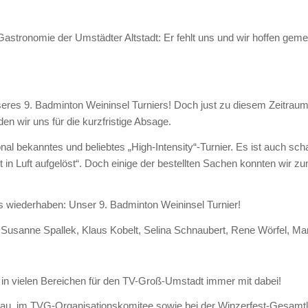
Gastronomie der Umstädter Altstadt: Er fehlt uns und wir hoffen gem
seres 9. Badminton Weininsel Turniers! Doch just zu diesem Zeitrau
n wir uns für die kurzfristige Absage.
al bekanntes und beliebtes „High-Intensity“-Turnier. Es ist auch sch
t in Luft aufgelöst“. Doch einige der bestellten Sachen konnten wir
es wiederhaben: Unser 9. Badminton Weininsel Turnier!
usanne Spallek, Klaus Kobelt, Selina Schnaubert, Rene Wörfel, Ma
 in vielen Bereichen für den TV-Groß-Umstadt immer mit dabei!
bbau, im TVG-Organisationskomitee sowie bei der Winzerfest-Gesamtl