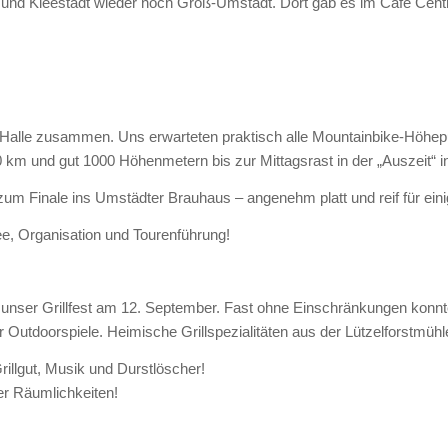
und Kleestadt wieder noch Groß-Umstadt. Dort gab es im Café Centr
n-Halle zusammen. Uns erwarteten praktisch alle Mountainbike-Höhep
km und gut 1000 Höhenmetern bis zur Mittagsrast in der „Auszeit“ i
zum Finale ins Umstädter Brauhaus – angenehm platt und reif für ein
dee, Organisation und Tourenführung!
nser Grillfest am 12. September. Fast ohne Einschränkungen konnten
Outdoorspiele. Heimische Grillspezialitäten aus der Lützelforstmüh
illgut, Musik und Durstlöscher!
er Räumlichkeiten!