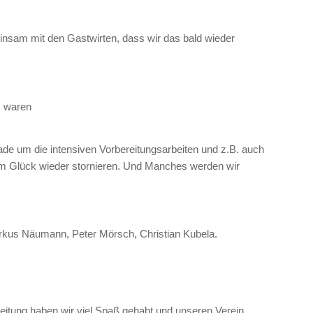
einsam mit den Gastwirten, dass wir das bald wieder
m waren
ade um die intensiven Vorbereitungsarbeiten und z.B. auch
 zum Glück wieder stornieren. Und Manches werden wir
rkus Näumann, Peter Mörsch, Christian Kubela.
eitung haben wir viel Spaß gehabt und unseren Verein