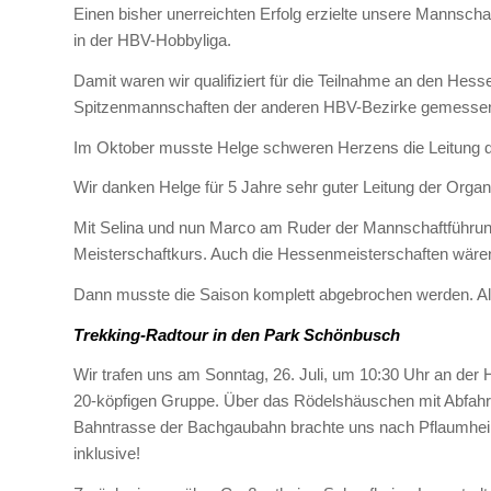
Einen bisher unerreichten Erfolg erzielte unsere Mannsch
in der HBV-Hobbyliga.
Damit waren wir qualifiziert für die Teilnahme an den Hes
Spitzenmannschaften der anderen HBV-Bezirke gemessen. 
Im Oktober musste Helge schweren Herzens die Leitung 
Wir danken Helge für 5 Jahre sehr guter Leitung der Orga
Mit Selina und nun Marco am Ruder der Mannschaftführung
Meisterschaftkurs. Auch die Hessenmeisterschaften wär
Dann musste die Saison komplett abgebrochen werden. Als
Trekking-Radtour in den Park Schönbusch
Wir trafen uns am Sonntag, 26. Juli, um 10:30 Uhr an der He
20-köpfigen Gruppe. Über das Rödelshäuschen mit Abfah
Bahntrasse der Bachgaubahn brachte uns nach Pflaumheim
inklusive!