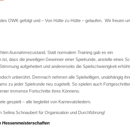
des OWK gefolgt und – Von Hütte zu Hütte – gelaufen. Wir freuen uns
echten Ausnahmezustand. Statt normalem Training gab es ein
ist, dass die jeweiligen Gewinner einer Spielrunde, anstelle eines Sc
 Stimmung aufgeheitert und andererseits die Spielschwierigkeit erhöht
jedoch unberührt. Demnach nehmen alle Spielwilligen, unabhängig ihrer 
ms zu jeder Spielrunde neu zugeteilt. So spielen auch Fortgeschrit
Turnier immense Fortschritte ihres Könnens.
e gespielt – alle begleitet von Karnevalsliedern.
n Selina Schnaubert für Organisation und Durchführung!
on Hessenmeisterschaften