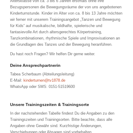
Altersklasse von ca. 3 bis 6 Jahren erstmals ohne ihre
Bezugspersonen die Bewegungsräume der von uns angebotenen
Kinderturnstunde. Kinder im Alter von ca. 8 bis 13 Jahre möchten
wir ferner mit unserem Trainingsangebot „Tanzen und Bewegung
für Kids“ auf musikalische, bildhafte, spielerische und
fantasievolle Art durch altersgerechtes Körpertraining,
Tanzkombinationen, rhythmische Spiele und Improvisationen an
die Grundlagen des Tanzes und der Bewegung heranführen.
Du hast noch Fragen? Wir helfen Dir gerne weiter.
Deine Ansprechpartnerin
Tabea Scherbaum (Abteilungsleitung)
E-Mail:
kinderturnen@tv1878.de
WhatsApp oder SMS: 0151-51519600
.
Unsere Trainingszeiten & Trainingsorte
In der nachstehenden Tabelle findest Du die Angaben zu den
Trainingszeiten und Trainingsorten. Bitte beachte, dass alle
Angaben ohne Gewähr sind. Kurzfristige Änderungen,
Verschiebungen oder Absagen sind vorbehalten.