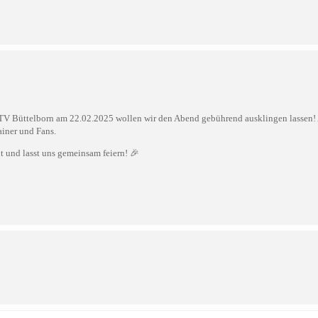
V Büttelborn am 22.02.2025 wollen wir den Abend gebührend ausklingen lassen! A
ainer und Fans.
 und lasst uns gemeinsam feiern! 🎉