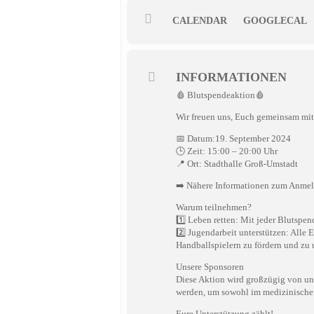
CALENDAR
GOOGLECAL
INFORMATIONEN
🩸 Blutspendeaktion🩸
Wir freuen uns, Euch gemeinsam mit 
📅 Datum:19. September 2024
🕒 Zeit: 15:00 – 20:00 Uhr
📍 Ort: Stadthalle Groß-Umstadt
➡️ Nähere Informationen zum Anmeld
Warum teilnehmen?
1️⃣ Leben retten: Mit jeder Blutspe
2️⃣ Jugendarbeit unterstützen: Alle 
Handballspielern zu fördern und zu 
Unsere Sponsoren
Diese Aktion wird großzügig von uns
werden, um sowohl im medizinischen 
Eure Unterstützung zählt!