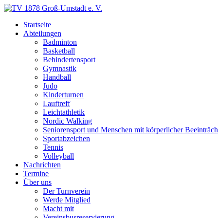
Startseite
Abteilungen
Badminton
Basketball
Behindertensport
Gymnastik
Handball
Judo
Kinderturnen
Lauftreff
Leichtathletik
Nordic Walking
Seniorensport und Menschen mit körperlicher Beeinträch
Sportabzeichen
Tennis
Volleyball
Nachrichten
Termine
Über uns
Der Turnverein
Werde Mitglied
Macht mit
Vereinsbusreservierung