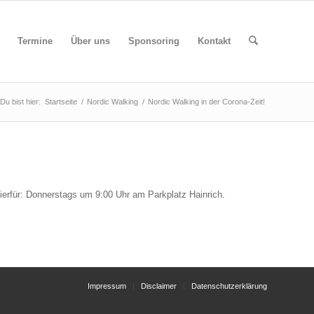
Termine
Über uns
Sponsoring
Kontakt
Du bist hier:
Startseite
/
Nordic Walking
/
Nordic Walking in der Corona-Zeit!
hierfür: Donnerstags um 9:00 Uhr am Parkplatz Hainrich.
Impressum
Disclaimer
Datenschutzerklärung