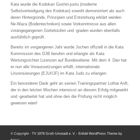
Kata wurde die Kodokan Goshin-justu (moderne
Selbstverteidigung des Kodokan) sowohl demonstriert als auch
deren Hintergründe, Prinzipien und Entstehung erklärt werden.
Ne-Waza (Bodentechniken) sowie Vorkenntnisse aus allen
vorangegangenen Gürtelstufen und -graden wurden ebenfalls
ausführlich geprüft.
Bereits im vergangenen Jahr wurde Jochen offiziell in die Kata
Kommission des DJB berufen und erlangte als Kata
Wertungsrichter Lizenzen auf Bundesebene. Mit dem 4. Dan hat
er nun alle Voraussetzungen erfüllt, internationale
Linzensierungen (EJU/IJF) im Kata Judo zu erlangen.
Ein besonderer Dank geht an seinen Trainingspartner Lothar Anft,
der in den letzten Wochen intensivst an diesem Erfolg mitgewirkt
und -gearbeitet hat und ohne den die Prüfung nicht möglich
gewesen wäre!
© Copyright -
TV 1878 Groß-Umstadt e. V.
-
Enfold WordPress Theme by