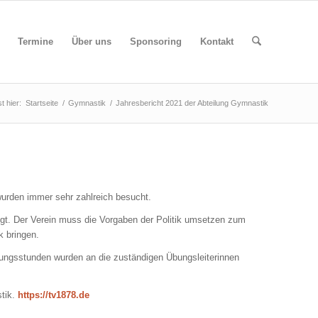
Termine
Über uns
Sponsoring
Kontakt
t hier:
Startseite
/
Gymnastik
/
Jahresbericht 2021 der Abteilung Gymnastik
urden immer sehr zahlreich besucht.
egt. Der Verein muss die Vorgaben der Politik umsetzen zum
 bringen.
ungsstunden wurden an die zuständigen Übungsleiterinnen
stik.
https://tv1878.de