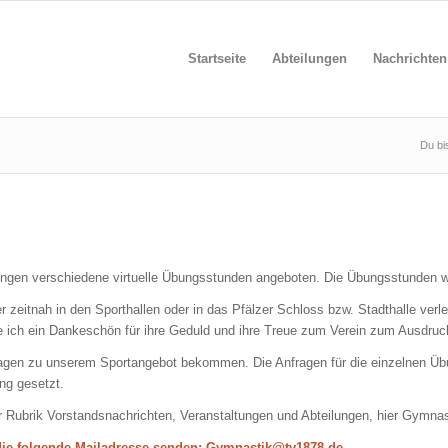
Startseite
Abteilungen
Nachrichten
Du bis
ngen verschiedene virtuelle Übungsstunden angeboten. Die Übungsstunden w
zeitnah in den Sporthallen oder in das Pfälzer Schloss bzw. Stadthalle verl
ich ein Dankeschön für ihre Geduld und ihre Treue zum Verein zum Ausdruck
ragen zu unserem Sportangebot bekommen. Die Anfragen für die einzelnen Üb
ung gesetzt.
r Rubrik Vorstandsnachrichten, Veranstaltungen und Abteilungen, hier Gymna
die folgende Mailadresse senden: Gymnastik@tv1878.de