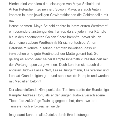
Hierbei sind vor allem die Leistungen von Maya Seibold und
Anton Petersheim zu nennen. Sowohl Maya, als auch Anton
konnten in ihren jeweiligen Gewichtsklassen
die Goldmedaille mit
nach
Hause nehmen. Maya Seibold erlebte in ihrem ersten Wettkampf
ein besonders anstrengendes Turnier, da sie jeden ihrer Kämpfe
bis in den sogenannten Golden Score kämpfte, bevor sie ihn
durch eine saubere Wurftechnik für sich entschied. Anton
Petersheim konnte in seinen Kämpfen beweisen, dass er
inzwischen eine gute Routine auf der Matte gelernt hat. So
gelang es Anton jeder seiner Kämpfe innerhalb kürzester Zeit mit
der Wertung Ippon zu gewinnen. Doch konnten sich auch die
anderen Judoka Lasse Neff, Lasse Jungermann, Ole Wagner und
Lennart Grund zeigten gute und sehenswerte Kämpfe und wurden
mit Medaillen belohnt.
Der abschließende Höhepunkt des Turniers stellte der Bundesliga
Kämpfer Andreas Höhl, als er den jungen Judoka verschiedene
Tipps fürs zukünftige Training gegeben hat, damit weitere
Turniere noch erfolgreicher werden.
Insgesamt konnten alle Judoka durch ihre Leistungen