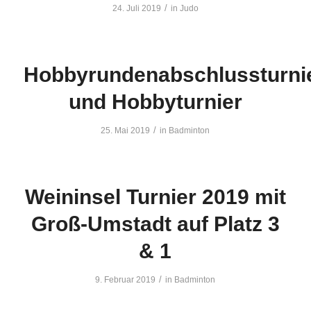
/
24. Juli 2019
in
Judo
Hobbyrundenabschlussturni
und Hobbyturnier
/
25. Mai 2019
in
Badminton
Weininsel Turnier 2019 mit
Groß-Umstadt auf Platz 3
& 1
/
9. Februar 2019
in
Badminton