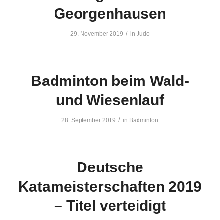
Georgenhausen
/
29. November 2019
in
Judo
Badminton beim Wald-
und Wiesenlauf
/
28. September 2019
in
Badminton
Deutsche
Katameisterschaften 2019
– Titel verteidigt