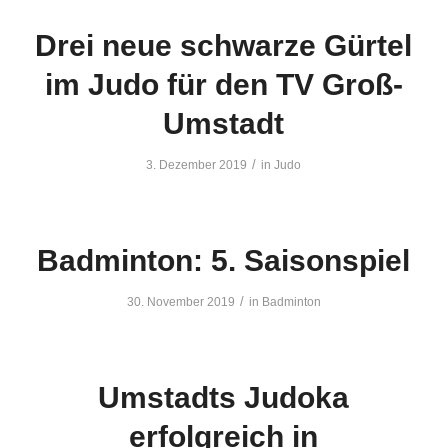
Drei neue schwarze Gürtel
im Judo für den TV Groß-
Umstadt
/
3. Dezember 2019
in
Judo
Badminton: 5. Saisonspiel
/
30. November 2019
in
Badminton
Umstadts Judoka
erfolgreich in