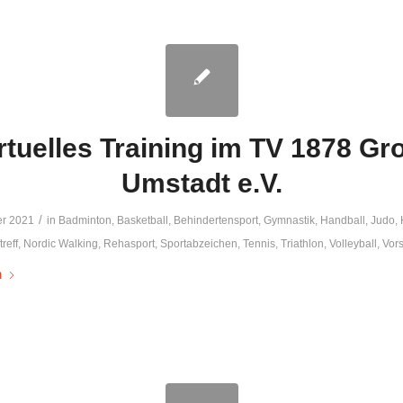
rtuelles Training im TV 1878 Gr
Umstadt e.V.
/
r 2021
in
Badminton
,
Basketball
,
Behindertensport
,
Gymnastik
,
Handball
,
Judo
,
reff
,
Nordic Walking
,
Rehasport
,
Sportabzeichen
,
Tennis
,
Triathlon
,
Volleyball
,
Vor
n