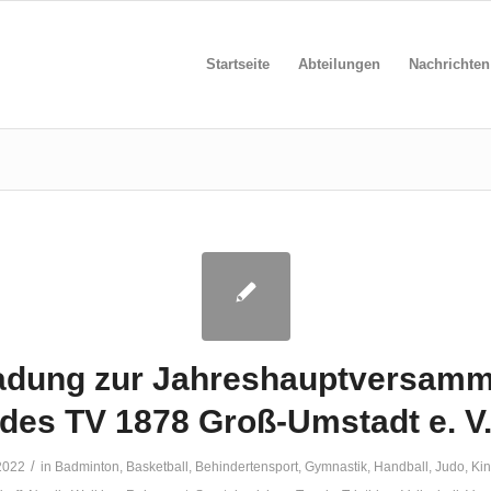
Startseite
Abteilungen
Nachrichten
adung zur Jahreshauptversam
des TV 1878 Groß-Umstadt e. V
/
2022
in
Badminton
,
Basketball
,
Behindertensport
,
Gymnastik
,
Handball
,
Judo
,
Kin