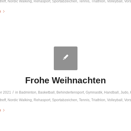
reff
,
Nordic Walking
,
Rehasport
,
Sportabzeichen
,
Tennis
,
Triathlon
,
Volleyball
,
Vor
n
Frohe Weihnachten
/
r 2021
in
Badminton
,
Basketball
,
Behindertensport
,
Gymnastik
,
Handball
,
Judo
,
reff
,
Nordic Walking
,
Rehasport
,
Sportabzeichen
,
Tennis
,
Triathlon
,
Volleyball
,
Vor
n