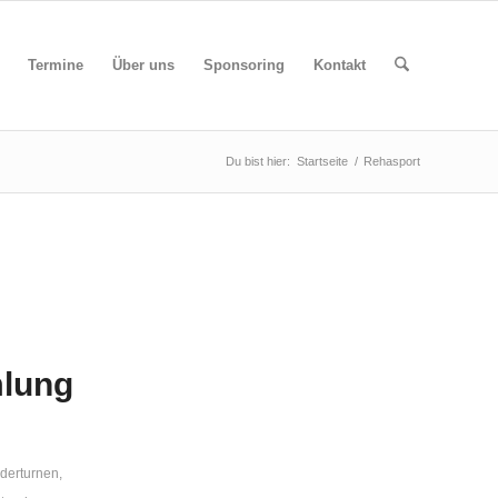
Termine
Über uns
Sponsoring
Kontakt
Du bist hier:
Startseite
/
Rehasport
mlung
.
derturnen
,